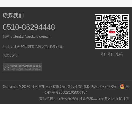
联系我们
0510-86294448
邮箱：xbmkt@xuebao.com.cn
地址：江苏省江阴市徐霞客镇峭岐迎宾
扫一扫二维码
大道35号
Copyright ? 2020 江苏雪豹日化有限公司 版权所有
苏ICP备05037138号
苏
公网安备32028102000454
友情链接：
fe生物溶菌酶
牙膏代加工
fe金典牙医
fe护牙网